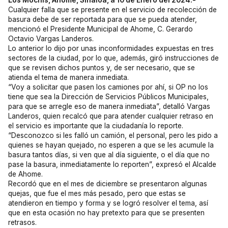
Los Mochis, Ahome, Sinaloa, a 10 de Enero del 2024.-
Cualquier falla que se presente en el servicio de recolección de
basura debe de ser reportada para que se pueda atender,
mencionó el Presidente Municipal de Ahome, C. Gerardo
Octavio Vargas Landeros.
Lo anterior lo dijo por unas inconformidades expuestas en tres
sectores de la ciudad, por lo que, además, giró instrucciones de
que se revisen dichos puntos y, de ser necesario, que se
atienda el tema de manera inmediata.
“Voy a solicitar que pasen los camiones por ahí, si OP no los
tiene que sea la Dirección de Servicios Públicos Municipales,
para que se arregle eso de manera inmediata”, detalló Vargas
Landeros, quien recalcó que para atender cualquier retraso en
el servicio es importante que la ciudadanía lo reporte.
“Desconozco si les falló un camión, el personal, pero les pido a
quienes se hayan quejado, no esperen a que se les acumule la
basura tantos días, si ven que al día siguiente, o el día que no
pase la basura, inmediatamente lo reporten”, expresó el Alcalde
de Ahome.
Recordó que en el mes de diciembre se presentaron algunas
quejas, que fue el mes más pesado, pero que estas se
atendieron en tiempo y forma y se logró resolver el tema, así
que en esta ocasión no hay pretexto para que se presenten
retrasos.