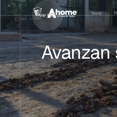
Inicio
P
Ver Más
Avanzan 