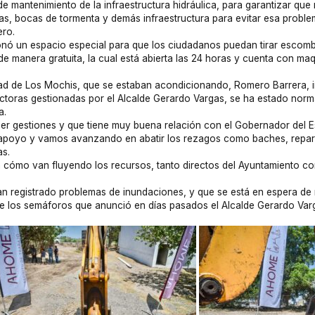
de mantenimiento de la infraestructura hidráulica, para garantizar que
rjeas, bocas de tormenta y demás infraestructura para evitar esa prob
ero.
ó un espacio especial para que los ciudadanos puedan tirar escombr
 manera gratuita, la cual está abierta las 24 horas y cuenta con maqu
iudad de Los Mochis, que se estaban acondicionando, Romero Barrera, 
ctoras gestionadas por el Alcalde Gerardo Vargas, se ha estado normal
a.
er gestiones y que tiene muy buena relación con el Gobernador del Es
apoyo y vamos avanzando en abatir los rezagos como baches, repara
as.
 cómo van fluyendo los recursos, tanto directos del Ayuntamiento com
 han registrado problemas de inundaciones, y que se está en espera d
n de los semáforos que anunció en días pasados el Alcalde Gerardo Var