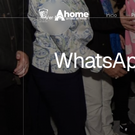
Inicio
P
Ver Más
WhatsAp