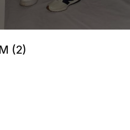
M (2)