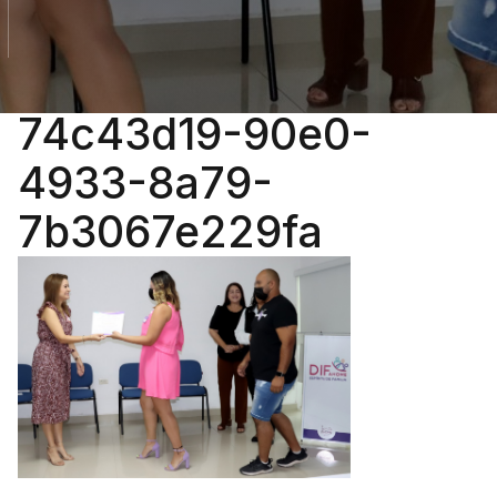
74c43d19-90e0-
4933-8a79-
7b3067e229fa