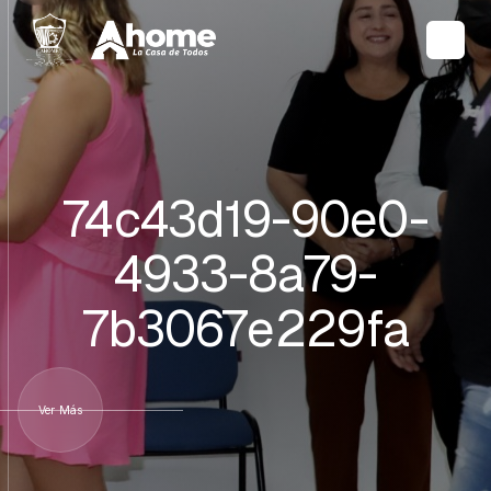
74c43d19-90e0-
4933-8a79-
7b3067e229fa
Ver Más