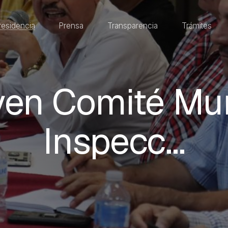
residencia
Prensa
Transparencia
Trámites
yen Comité Mun
Inspecc…