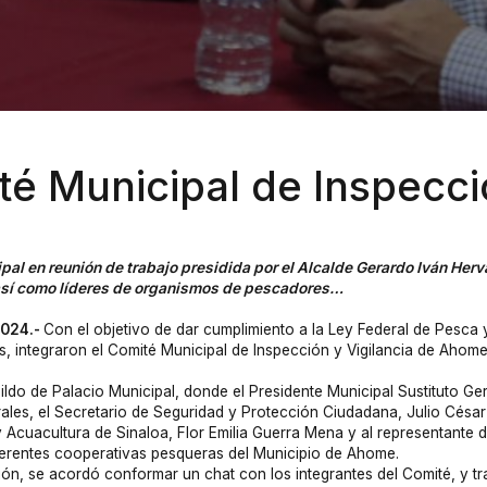
é Municipal de Inspecció
pal en reunión de trabajo presidida por el Alcalde Gerardo Iván Herv
 así como líderes de organismos de pescadores…
2024.-
Con el objetivo de dar cumplimiento a la Ley Federal de Pesca 
, integraron el Comité Municipal de Inspección y Vigilancia de Ahome
abildo de Palacio Municipal, donde el Presidente Municipal Sustituto
rrales, el Secretario de Seguridad y Protección Ciudadana, Julio Césa
a y Acuacultura de Sinaloa, Flor Emilia Guerra Mena y al representan
iferentes cooperativas pesqueras del Municipio de Ahome.
n, se acordó conformar un chat con los integrantes del Comité, y tra