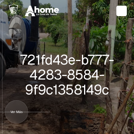
721fd43e-b777-
4283-8584-
9f9c1358149c
Ver Más