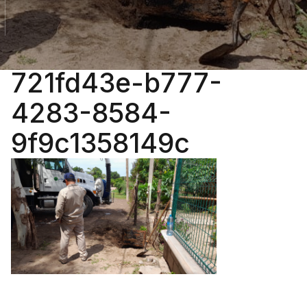
721fd43e-b777-
4283-8584-
9f9c1358149c