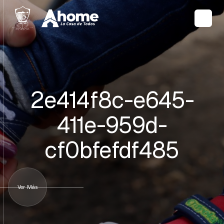
2e414f8c-e645-
411e-959d-
cf0bfefdf485
Ver Más