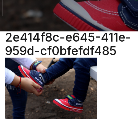
2e414f8c-e645-411e-
959d-cf0bfefdf485