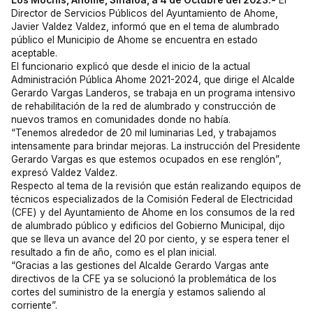
Los Mochis, Ahome, Sinaloa, a 4 de Octubre del 2023.-
El
Director de Servicios Públicos del Ayuntamiento de Ahome,
Javier Valdez Valdez, informó que en el tema de alumbrado
público el Municipio de Ahome se encuentra en estado
aceptable.
El funcionario explicó que desde el inicio de la actual
Administración Pública Ahome 2021-2024, que dirige el Alcalde
Gerardo Vargas Landeros, se trabaja en un programa intensivo
de rehabilitación de la red de alumbrado y construcción de
nuevos tramos en comunidades donde no había.
“Tenemos alrededor de 20 mil luminarias Led, y trabajamos
intensamente para brindar mejoras. La instrucción del Presidente
Gerardo Vargas es que estemos ocupados en ese renglón”,
expresó Valdez Valdez.
Respecto al tema de la revisión que están realizando equipos de
técnicos especializados de la Comisión Federal de Electricidad
(CFE) y del Ayuntamiento de Ahome en los consumos de la red
de alumbrado público y edificios del Gobierno Municipal, dijo
que se lleva un avance del 20 por ciento, y se espera tener el
resultado a fin de año, como es el plan inicial.
“Gracias a las gestiones del Alcalde Gerardo Vargas ante
directivos de la CFE ya se solucionó la problemática de los
cortes del suministro de la energía y estamos saliendo al
corriente”.