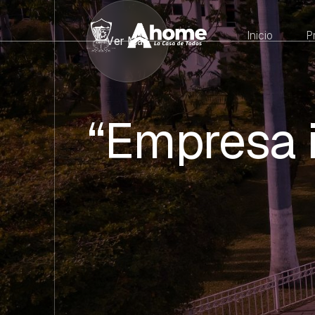
Inicio
P
Ver Más
“Empresa i