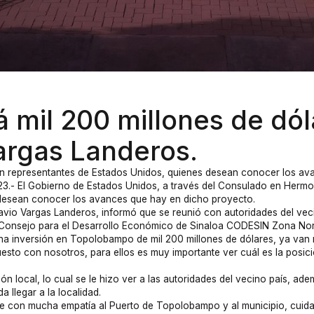
á mil 200 millones de dó
rgas Landeros.
on representantes de Estados Unidos, quienes desean conocer los av
3.- El Gobierno de Estados Unidos, a través del Consulado en Hermosi
 desean conocer los avances que hay en dicho proyecto.
vio Vargas Landeros, informó que se reunió con autoridades del veci
 Consejo para el Desarrollo Económico de Sinaloa CODESIN Zona Nor
una inversión en Topolobampo de mil 200 millones de dólares, ya van
esto con nosotros, para ellos es muy importante ver cuál es la posici
n local, lo cual se le hizo ver a las autoridades del vecino país, adem
 llegar a la localidad.
ve con mucha empatía al Puerto de Topolobampo y al municipio, cuida y