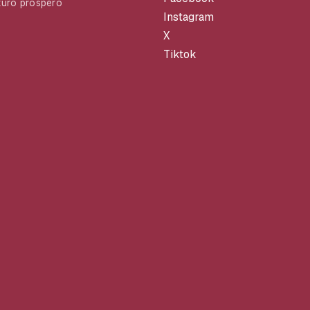
turo próspero
Instagram
X
Tiktok