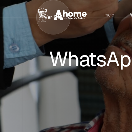
Inicio
P
Ver Más
WhatsAp