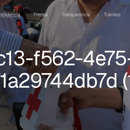
residencia
Prensa
Transparencia
Trámites
c13-f562-4e75
1a29744db7d (