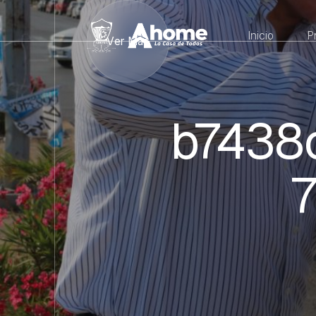
Inicio
P
Ver Más
b7438
7