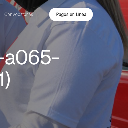
Pagos en Línea
Convocatorias
-a065-
1)