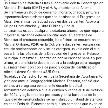
un almacén de materiales tras el convenio con la Congregación
Mariana Trinitaria (CMT) y el H. Ayuntamiento de Ahome.
Se mantiene un stock de cemento, mortero, tinacos, pintura e
impermeabilizante mismos que son destinados al Programa de
Materiales e Insumos Subsidiados en dos vertientes: Apoyo a
Grupos Comunitarios y Obra Pública y Social.
La dinámica es que cualquier ciudadano ahomense que requiera
mejorar su vivienda deberá solicitar ante la Secretaría de
Bienestar el producto requerido, las oficinas se encuentran en
Marcial Ordoñez #240 en la Col. Bienestar, se les realizará un
estudio socioeconómico y se les otorgará un vale con el cual
pasarán a las oficinas de la Dirección de Ingresos en Palacio
Municipal a realizar su aportación con la cantidad señala y por
último, el beneficiario deberá acudir a la bodega para recoger
sus materiales con copia de pago y copia de identificación
oficial (Lázaro Cárdenas #325 Ote).
Guadalupe Camacho Torres, de la Secretaría del Ayuntamiento
y enlace ante la Congregación Mariana Trinitaria, señaló que
este es un programa permanente durante la actual
administración debido a que el convenio vence el 31 de octubre
del 2024, y agilizando los procesos y en la búsqueda de la
igualdad de oportunidades se ha instalado un stand de atención
en cada Feria del Bienestar para que las personas que viven en