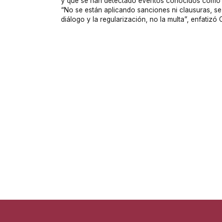
y que se han detectado eventos conocidos como “
“No se están aplicando sanciones ni clausuras, se l
diálogo y la regularización, no la multa”, enfatiz