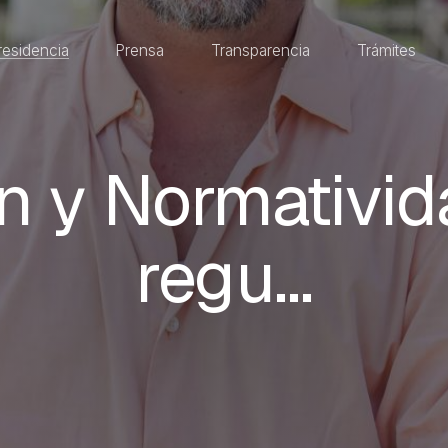
residencia
Prensa
Transparencia
Trámites
n y Normativida
regu…