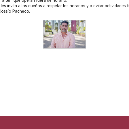
after” que operan fuera de horario.
es invita a los dueños a respetar los horarios y a evitar actividades 
ó Cossío Pacheco.