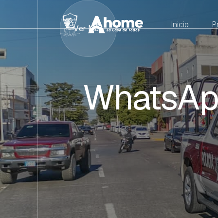
Inicio
P
Ver Más
WhatsAp