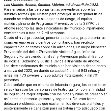
centros comunitarios.
Los Mochis, Ahome, Sinaloa, México, a 3 de abril de 2023.-
Para enseñar a las personas temas preventivos sobre las
distintas formas que existen para proteger su integridad física
cuando se enfrenten a situaciones de riesgo, el equipo
multidisciplinario de Programas Preventivos de la SSYPC de
Ahome recorrió las siete sindicaturas del municipio impartiendo
conferencias a más de 7 mil personas.
Desde el nivel preescolar, primaria, secundaria, preparatoria, así
como en empresas y centros comunitarios, han recibido
capacitación en temas sobre Sin adicciones, un mejor bienestar;
Prevención del delito (Prevención victimológica, Infancia
Segura y Fortaleciendo familias) y Prevención policial (Bando
de Policía, Gobierno y Justicia Cívica e Itinerante de Ahome).
Las siete sindicaturas del municipio se han visitado desde enero
a marzo del 2023, en donde se capacitó a 5 mil 943 niños y
niñas, mil 473 jóvenes y 285 adultos, totalizando 7 mil 701
personas.
Cabe señalar que en el tema de Infancia segura, los expositores
se auxilian con los personajes de teatro guiñol, con la finalidad
de lograr una mejor empatía con los niños y niñas de preescolar
así como de primaria (primero y segundo). De esta forma
detectan problemáticas que existen en los diversos planteles y
posteriormente se canalizan para su tratamiento adecuado con