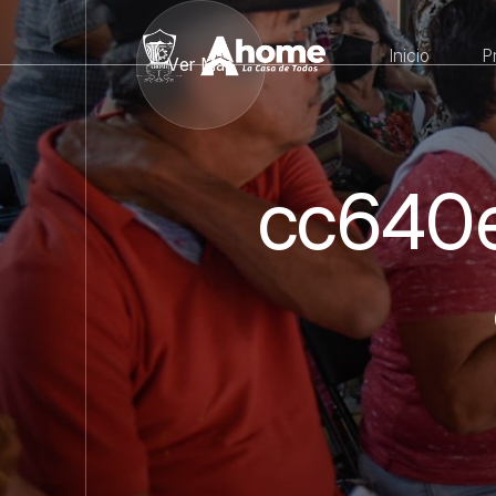
Inicio
P
Ver Más
cc640