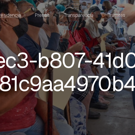
residencia
Prensa
Transparencia
Trámites
ec3-b807-41d0
81c9aa4970b