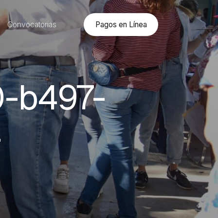
Pagos en Línea
Convocatorias
-b497-
4