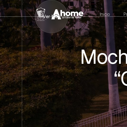
Inicio
P
Ver Más
Moch
“