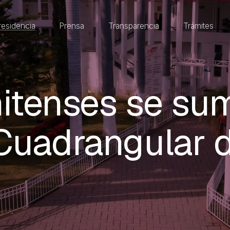
residencia
Prensa
Transparencia
Trámites
itenses se sum
Cuadrangular 