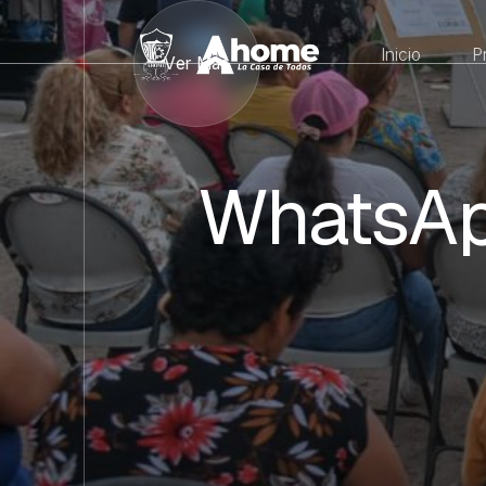
Inicio
P
Ver Más
WhatsAp