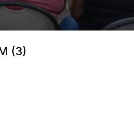
M (3)