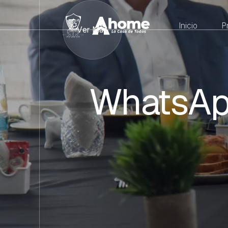
Inicio
P
Ver Más
WhatsAp