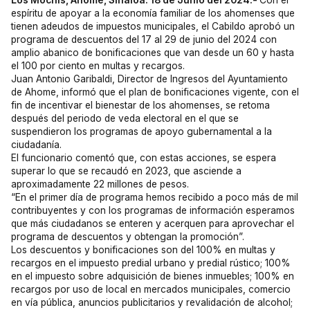
Los Mochis, Ahome, Sinaloa. 18 de Junio del 2024.-
Con el
espíritu de apoyar a la economía familiar de los ahomenses que
tienen adeudos de impuestos municipales, el Cabildo aprobó un
programa de descuentos del 17 al 29 de junio del 2024 con
amplio abanico de bonificaciones que van desde un 60 y hasta
el 100 por ciento en multas y recargos.
Juan Antonio Garibaldi, Director de Ingresos del Ayuntamiento
de Ahome, informó que el plan de bonificaciones vigente, con el
fin de incentivar el bienestar de los ahomenses, se retoma
después del periodo de veda electoral en el que se
suspendieron los programas de apoyo gubernamental a la
ciudadanía.
El funcionario comentó que, con estas acciones, se espera
superar lo que se recaudó en 2023, que asciende a
aproximadamente 22 millones de pesos.
“En el primer día de programa hemos recibido a poco más de mil
contribuyentes y con los programas de información esperamos
que más ciudadanos se enteren y acerquen para aprovechar el
programa de descuentos y obtengan la promoción”.
Los descuentos y bonificaciones son del 100% en multas y
recargos en el impuesto predial urbano y predial rústico; 100%
en el impuesto sobre adquisición de bienes inmuebles; 100% en
recargos por uso de local en mercados municipales, comercio
en vía pública, anuncios publicitarios y revalidación de alcohol;