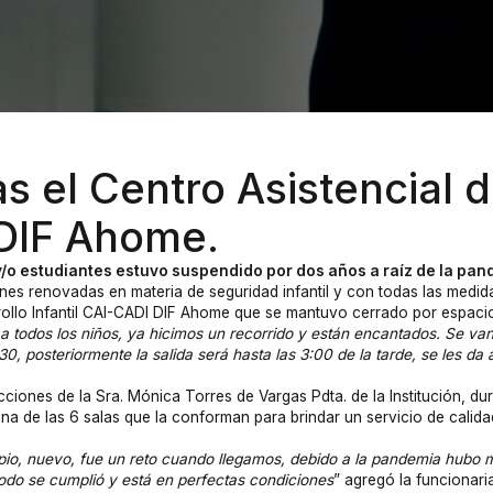
s el Centro Asistencial d
 DIF Ahome.
 y/o estudiantes estuvo suspendido por dos años a raíz de la pan
es renovadas en materia de seguridad infantil y con todas las medida
rrollo Infantil CAI-CADI DIF Ahome que se mantuvo cerrado por espaci
a a todos los niños, ya hicimos un recorrido y están encantados. Se va
0, posteriormente la salida será hasta las 3:00 de la tarde, se les d
iones de la Sra. Mónica Torres de Vargas Pdta. de la Institución, dur
 una de las 6 salas que la conforman para brindar un servicio de calid
pio, nuevo, fue un reto cuando llegamos, debido a la pandemia hubo mu
todo se cumplió y está en perfectas condiciones
” agregó la funcionari