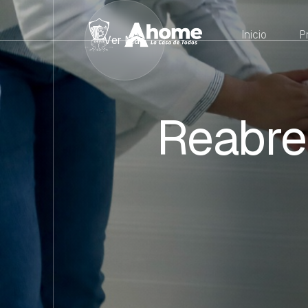
Inicio
P
Ver Más
Reabre