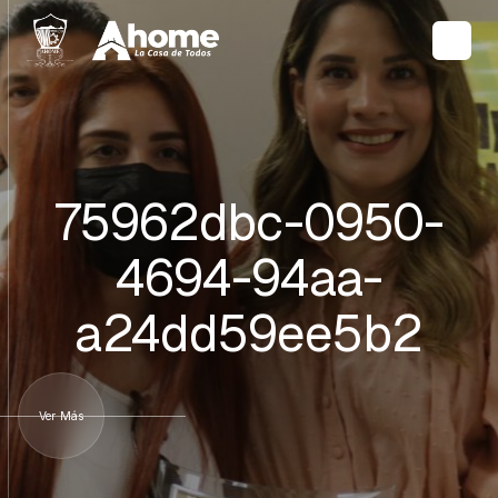
75962dbc-0950-
4694-94aa-
a24dd59ee5b2
Ver Más