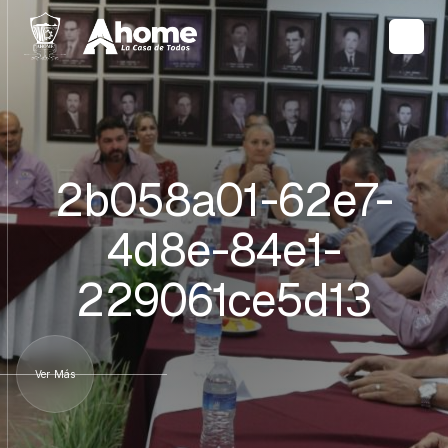
2b058a01-62e7-
4d8e-84e1-
229061ce5d13
Ver Más