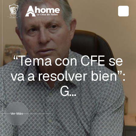
“Tema con CFE se
va a resolver bien”:
G…
Ver Más