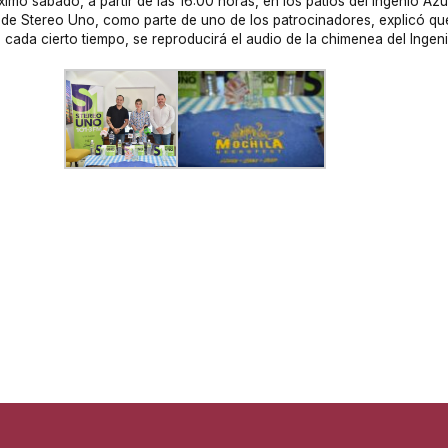
imo sábado, a partir de las 16:00 horas, en los patios del Ingenio Az
de Stereo Uno, como parte de uno de los patrocinadores, explicó que
cada cierto tiempo, se reproducirá el audio de la chimenea del Ingeni