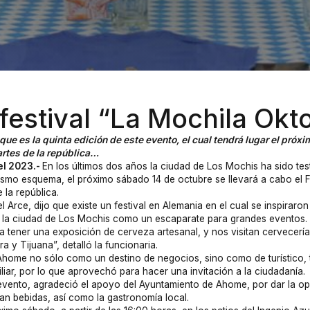
 festival “La Mochila Okt
que es la quinta edición de este evento, el cual tendrá lugar el próx
artes de la república…
el 2023.-
En los últimos dos años la ciudad de Los Mochis ha sido tes
mismo esquema, el próximo sábado 14 de octubre se llevará a cabo el F
 la república.
rce, dijo que existe un festival en Alemania en el cual se inspiraron
ar la ciudad de Los Mochis como un escaparate para grandes eventos.
va a tener una exposición de cerveza artesanal, y nos visitan cervecerí
 y Tijuana”, detalló la funcionaria.
 Ahome no sólo como un destino de negocios, sino como de turístico,
iliar, por lo que aprovechó para hacer una invitación a la ciudadanía.
evento, agradeció el apoyo del Ayuntamiento de Ahome, por dar la opor
an bebidas, así como la gastronomía local.