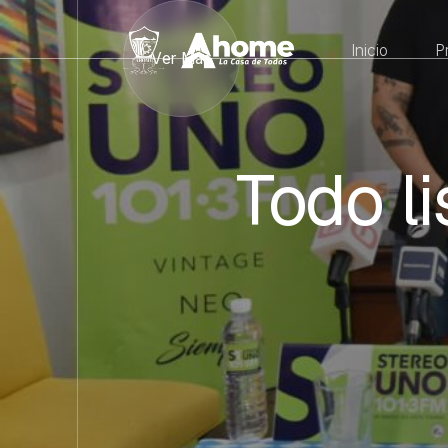
Inicio
P
Ver Más
Todo li