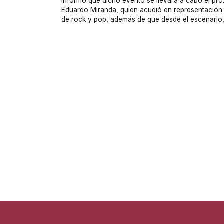
Informó que dicho evento se llevará a cabo el próx
Eduardo Miranda, quien acudió en representación 
de rock y pop, además de que desde el escenario, 